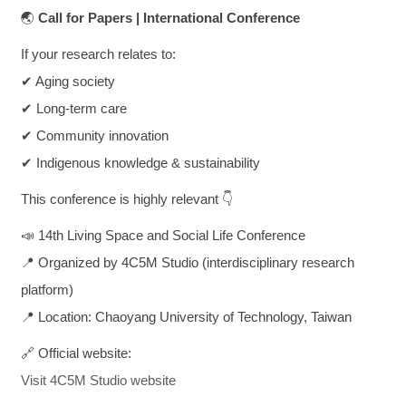
🌏
Call for Papers | International Conference
If your research relates to:
✔ Aging society
✔ Long-term care
✔ Community innovation
✔ Indigenous knowledge & sustainability
This conference is highly relevant 👇
📣 14th Living Space and Social Life Conference
📍 Organized by 4C5M Studio (interdisciplinary research
platform)
📍 Location: Chaoyang University of Technology, Taiwan
🔗 Official website:
Visit 4C5M Studio website