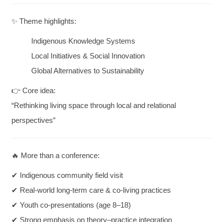
✨ Theme highlights:
Indigenous Knowledge Systems
Local Initiatives & Social Innovation
Global Alternatives to Sustainability
👉 Core idea:
“Rethinking living space through local and relational
perspectives”
🔥 More than a conference:
✔ Indigenous community field visit
✔ Real-world long-term care & co-living practices
✔ Youth co-presentations (age 8–18)
✔ Strong emphasis on theory–practice integration